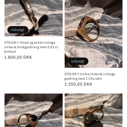
Udsolgt
STOLEN !! Smuk og enkel vintage
14 karat hvidguldsring med 0,03 ct
brillant
Pris
1.800,00 DKK
Udsolgt
STOLEN !! Unika 14 karat vintage
guldring med 2 lilla sten
Pris
3.350,00 DKK