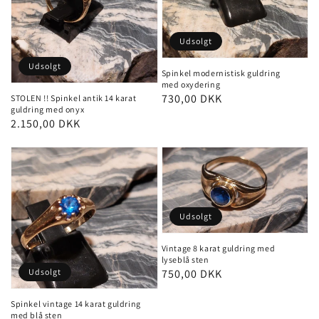
Udsolgt
Udsolgt
Spinkel modernistisk guldring
med oxydering
Pris
730,00 DKK
STOLEN !! Spinkel antik 14 karat
guldring med onyx
Pris
2.150,00 DKK
Udsolgt
Vintage 8 karat guldring med
lyseblå sten
Udsolgt
Pris
750,00 DKK
Spinkel vintage 14 karat guldring
med blå sten