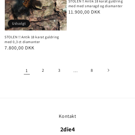
STOLEN !! Antik 18 karat guldring
med med smaragd og diamanter
Pris
11.900,00 DKK
Udsolgt
STOLEN !! Antik 18 karat guldring
med 0,3 ct diamanter
Pris
7.800,00 DKK
1
2
3
…
8
Kontakt
2die4