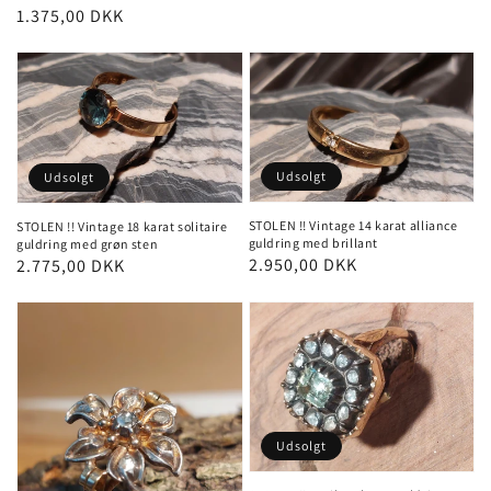
Pris
1.375,00 DKK
Udsolgt
Udsolgt
STOLEN !! Vintage 14 karat alliance
STOLEN !! Vintage 18 karat solitaire
guldring med brillant
guldring med grøn sten
Pris
2.950,00 DKK
Pris
2.775,00 DKK
Udsolgt