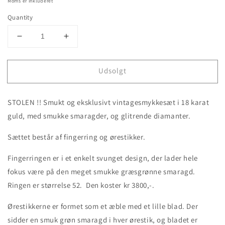
Moms er inkluderet
Quantity
Decrease
Increase
quantity
quantity
for
for
Udsolgt
STOLEN
STOLEN
!!
!!
Vintage
Vintage
STOLEN !! Smukt og eksklusivt vintagesmykkesæt i 18 karat
smykkesæt
smykkesæt
i
i
guld, med smukke smaragder, og glitrende diamanter.
18
18
karat
karat
Sættet består af fingerring og ørestikker.
guld
guld
med
med
Fingerringen er i et enkelt svunget design, der lader hele
smaragd
smaragd
fokus være på den meget smukke græsgrønne smaragd.
og
og
Ringen er størrelse 52. Den koster kr 3800,-.
brillant
brillant
Ørestikkerne er formet som et æble med et lille blad. Der
sidder en smuk grøn smaragd i hver ørestik, og bladet er