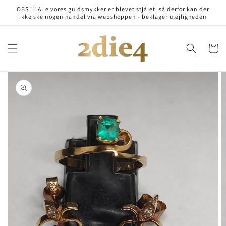
Skip to
OBS !!! Alle vores guldsmykker er blevet stjålet, så derfor kan der
content
ikke ske nogen handel via webshoppen - beklager ulejligheden
Cart
Skip to
product
information
Open
media
1
in