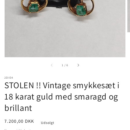
gallery
view
of
1
/
6
2DIE4
STOLEN !! Vintage smykkesæt i
18 karat guld med smaragd og
brillant
Pris
7.200,00 DKK
Udsolgt