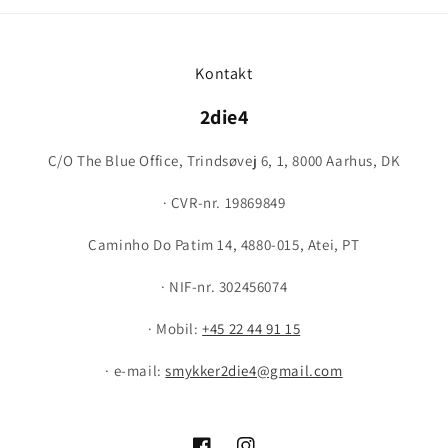
Kontakt
2die4
C/O The Blue Office, Trindsøvej 6, 1, 8000 Aarhus, DK
· CVR-nr. 19869849
Caminho Do Patim 14, 4880-015, Atei, PT
· NIF-nr. 302456074
· Mobil:
+45 22 44 91 15
· e-mail:
smykker2die4@gmail.com