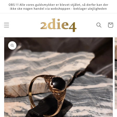
Skip to
OBS !!! Alle vores guldsmykker er blevet stjålet, så derfor kan der
content
ikke ske nogen handel via webshoppen - beklager ulejligheden
Cart
Skip to
product
information
Open
media
1
in
gallery