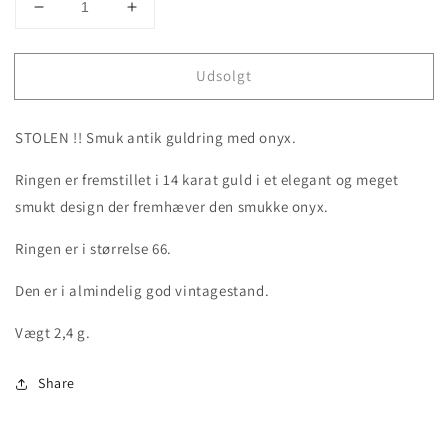
Decrease
Increase
quantity
quantity
for
for
Udsolgt
STOLEN
STOLEN
!!
!!
Spinkel
Spinkel
STOLEN !! Smuk antik guldring med onyx.
antik
antik
14
14
Ringen er fremstillet i 14 karat guld i et elegant og meget
karat
karat
guldring
guldring
smukt design der fremhæver den smukke onyx.
med
med
onyx
onyx
Ringen er i størrelse 66.
Den er i almindelig god vintagestand.
Vægt 2,4 g.
Share