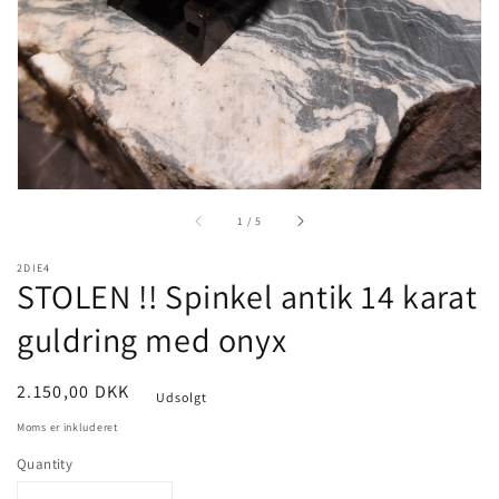
view
of
1
/
5
2DIE4
STOLEN !! Spinkel antik 14 karat
guldring med onyx
Pris
2.150,00 DKK
Udsolgt
Moms er inkluderet
Quantity