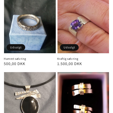
Udsolgt
Udsolgt
Hamret sølvring
Kraftig sølvring
Normalpris
500,00 DKK
Normalpris
1.500,00 DKK