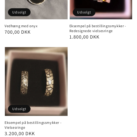
Udsolgt
Udsolgt
Vedhæng med onyx
Eksempel på bestillingssmykker -
Redesignede vielsesringe
Normalpris
700,00 DKK
Normalpris
1.800,00 DKK
Udsolgt
Eksempel på bestillingssmykker -
Vielsesringe
Normalpris
3.200,00 DKK