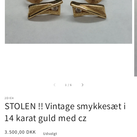
view
of
1
/
6
2DIE4
STOLEN !! Vintage smykkesæt i
14 karat guld med cz
Pris
3.500,00 DKK
Udsolgt