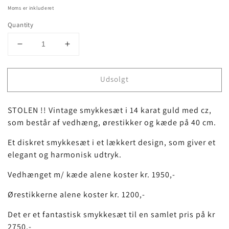
Moms er inkluderet
Quantity
Decrease
Increase
quantity
quantity
for
for
Udsolgt
STOLEN
STOLEN
!!
!!
Vintage
Vintage
STOLEN !! Vintage smykkesæt i 14 karat guld med cz,
smykkesæt
smykkesæt
som består af vedhæng, ørestikker og kæde på 40 cm.
i
i
14
14
Et diskret smykkesæt i et lækkert design, som giver et
karat
karat
elegant og harmonisk udtryk.
guld
guld
med
med
Vedhænget m/ kæde alene koster kr. 1950,-
cz
cz
Ørestikkerne alene koster kr. 1200,-
Det er et fantastisk smykkesæt til en samlet pris på kr
2750,-