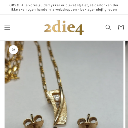
Skip to
OBS !!! Alle vores guldsmykker er blevet stjålet, så derfor kan der
content
ikke ske nogen handel via webshoppen - beklager ulejligheden
Cart
Skip to
product
information
Open
media
1
in
gallery