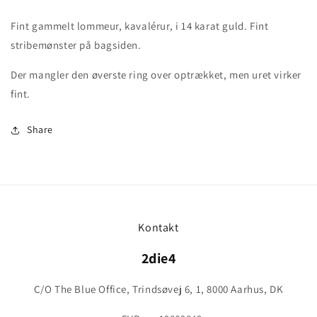
14
14
Fint gammelt lommeur, kavalérur, i 14 karat guld. Fint
karat
karat
stribemønster på bagsiden.
Der mangler den øverste ring over optrækket, men uret virker
fint.
Share
Kontakt
2die4
C/O The Blue Office, Trindsøvej 6, 1, 8000 Aarhus, DK