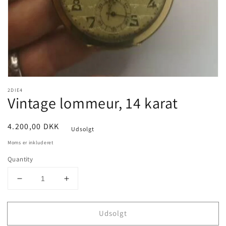
view
2DIE4
Vintage lommeur, 14 karat
Pris
4.200,00 DKK
Udsolgt
Moms er inkluderet
Quantity
Decrease
Increase
quantity
quantity
for
for
Udsolgt
Vintage
Vintage
lommeur,
lommeur,