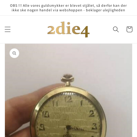
Skip to
OBS !!! Alle vores guldsmykker er blevet stjålet, så derfor kan der
content
ikke ske nogen handel via webshoppen - beklager ulejligheden
Cart
Skip to
product
information
Open
media
1
in
gallery