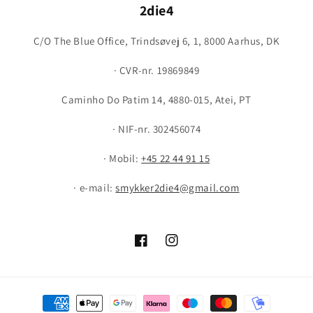
2die4
C/O The Blue Office, Trindsøvej 6, 1, 8000 Aarhus, DK
· CVR-nr. 19869849
Caminho Do Patim 14, 4880-015, Atei, PT
· NIF-nr. 302456074
· Mobil:
+45 22 44 91 15
· e-mail:
smykker2die4@gmail.com
Facebook
Instagram
Payment