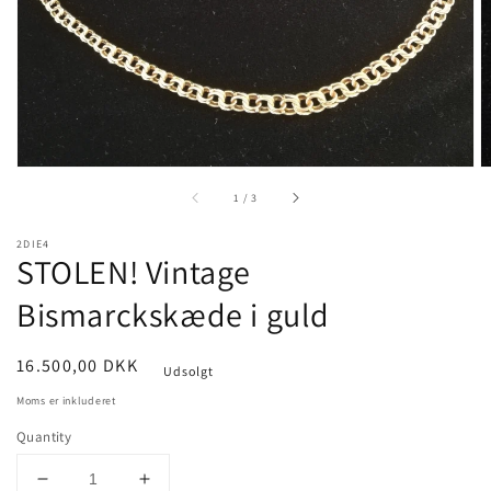
view
of
1
/
3
2DIE4
STOLEN! Vintage
Bismarckskæde i guld
Pris
16.500,00 DKK
Udsolgt
Moms er inkluderet
Quantity
Decrease
Increase