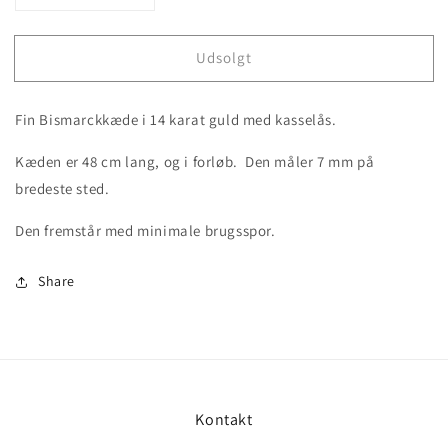
quantity
quantity
for
for
Udsolgt
STOLEN!
STOLEN!
Vintage
Vintage
Bismarckskæde
Bismarckskæde
Fin Bismarckkæde i 14 karat guld med kasselås.
i
i
guld
guld
Kæden er 48 cm lang, og i forløb. Den måler 7 mm på
bredeste sted.
Den fremstår med minimale brugsspor.
Share
Kontakt