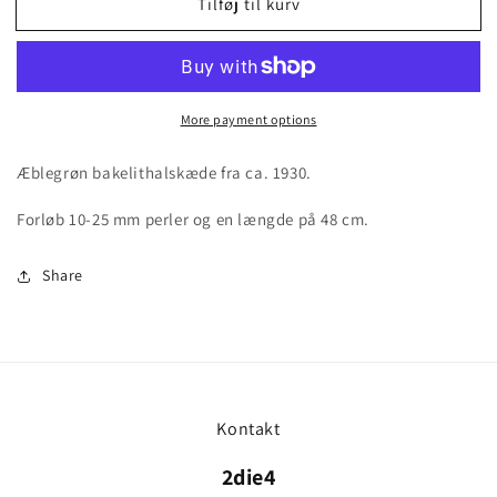
Tilføj til kurv
Vintage
Vintage
æblegrøn
æblegrøn
bakelithalskæde
bakelithalskæde
More payment options
Æblegrøn bakelithalskæde fra ca. 1930.
Forløb 10-25 mm perler og en længde på 48 cm.
Share
Kontakt
2die4