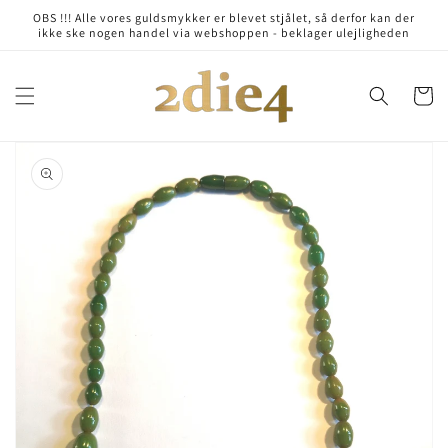
Skip to
OBS !!! Alle vores guldsmykker er blevet stjålet, så derfor kan der
content
ikke ske nogen handel via webshoppen - beklager ulejligheden
Cart
Skip to
product
information
Open
media
1
in
gallery