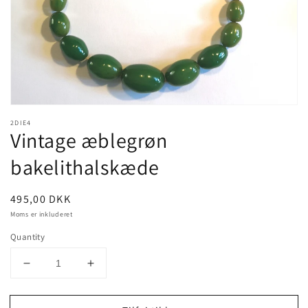
view
2DIE4
Vintage æblegrøn
bakelithalskæde
Pris
495,00 DKK
Moms er inkluderet
Quantity
Decrease
Increase
quantity
quantity
for
for