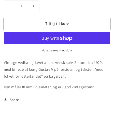
Decrease
Increase
quantity
quantity
for
for
Tilføj til kurv
Svensk
Svensk
sølv-
sølv-
2-
2-
krone
krone
vedhæng
vedhæng
More payment options
1929
1929
Vintage vedhæng lavet af en svensk sølv-2-krone fra 1929,
med billede af kong Gustav V på forsiden, og teksten "med
folket for fosterlandet" på bagsiden.
Den måler30 mm i diameter, og er i god vintagestand.
Share