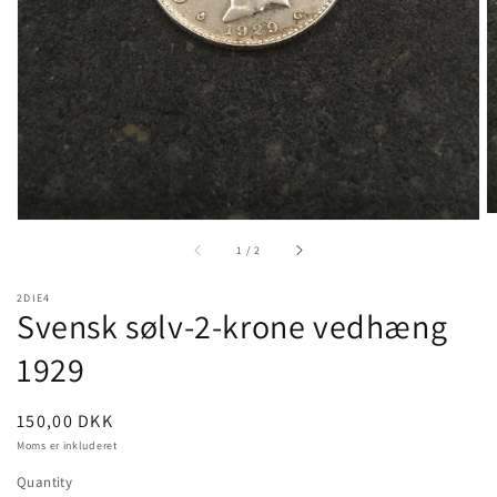
gallery
view
of
1
/
2
2DIE4
Svensk sølv-2-krone vedhæng
1929
Pris
150,00 DKK
Moms er inkluderet
Quantity