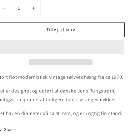
Decrease
Increase
quantity
quantity
for
for
Tilføj til kurv
Stort
Stort
vintage
vintage
sølvvedhæng
sølvvedhæng
tort flot modernistisk vintage sølvvedhæng fra ca 1970.
et er designet og udført af danske Jens Rungstrøm,
uligvis inspireret af tidligere tiders vikingesmykker.
et har en diameter på ca 40 mm, og er i rigtig fin stand.
Share