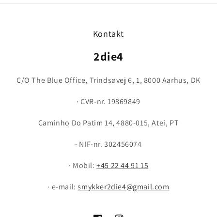
Kontakt
2die4
C/O The Blue Office, Trindsøvej 6, 1, 8000 Aarhus, DK
· CVR-nr. 19869849
Caminho Do Patim 14, 4880-015, Atei, PT
· NIF-nr. 302456074
· Mobil:
+45 22 44 91 15
· e-mail:
smykker2die4@gmail.com