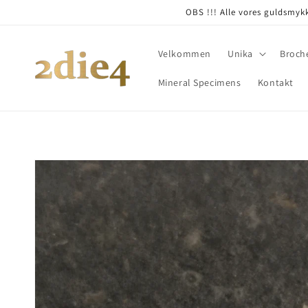
Skip to
OBS !!! Alle vores guldsmykk
content
Velkommen
Unika
Broch
Mineral Specimens
Kontakt
Skip to
product
information