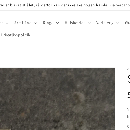
er er blevet stjålet, så derfor kan der ikke ske nogen handel via websh
er
Armbånd
Ringe
Halskæder
Vedhæng
Ør
Privatlivspolitik
2
P
2
M
Q