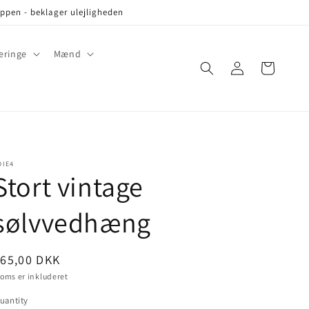
oppen - beklager ulejligheden
eringe
Mænd
Log
Cart
in
DIE4
Stort vintage
sølvvedhæng
ris
65,00 DKK
oms er inkluderet
uantity