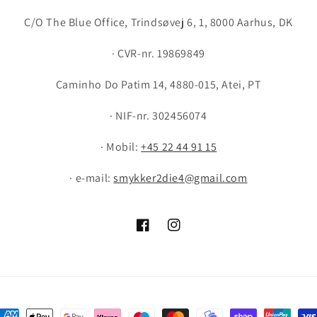
C/O The Blue Office, Trindsøvej 6, 1, 8000 Aarhus, DK
· CVR-nr. 19869849
Caminho Do Patim 14, 4880-015, Atei, PT
· NIF-nr. 302456074
· Mobil:
+45 22 44 91 15
· e-mail:
smykker2die4@gmail.com
Facebook
Instagram