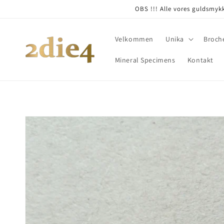
Skip to
OBS !!! Alle vores guldsmykk
content
Velkommen
Unika
Broch
Mineral Specimens
Kontakt
Skip to
product
information