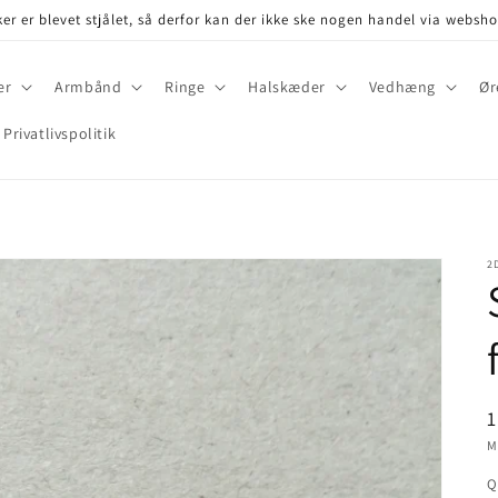
er er blevet stjålet, så derfor kan der ikke ske nogen handel via websh
er
Armbånd
Ringe
Halskæder
Vedhæng
Ør
Privatlivspolitik
2
P
1
M
Q