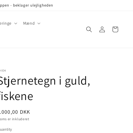
oppen - beklager ulejligheden
eringe
Mænd
Log
Cart
in
DIE4
Stjernetegn i guld,
fiskene
ris
.000,00 DKK
oms er inkluderet
uantity