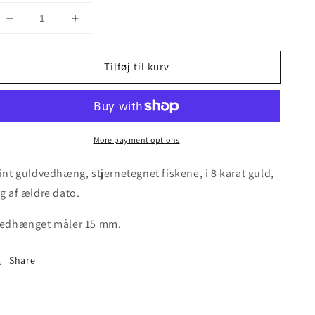
Decrease
Increase
quantity
quantity
for
for
Tilføj til kurv
Stjernetegn
Stjernetegn
i
i
guld,
guld,
fiskene
fiskene
More payment options
int guldvedhæng, stjernetegnet fiskene, i 8 karat guld,
g af ældre dato.
edhænget måler 15 mm.
Share