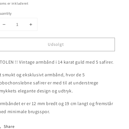
oms er inkluderet
uantity
Decrease
Increase
quantity
quantity
for
for
Udsolgt
STOLEN
STOLEN
!!
!!
Vintage
Vintage
TOLEN !! Vintage armbånd i 14 karat guld med 5 safirer.
14
14
karat
karat
t smukt og eksklusivt armbånd, hvor de 5
guldarmbånd
guldarmbånd
med
med
obochonslebne safirer er med til at understrege
5
5
mykkets elegante design og udtryk.
safirer
safirer
rmbåndet er er 12 mm bredt og 19 cm langt og fremstår
ed minimale brugsspor.
Share