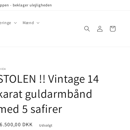
oppen - beklager ulejligheden
eringe
Mænd
Log
Cart
in
DIE4
STOLEN !! Vintage 14
karat guldarmbånd
med 5 safirer
ris
6.500,00 DKK
Udsolgt