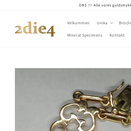
Skip to
OBS !!! Alle vores guldsmykk
content
Velkommen
Unika
Broch
Mineral Specimens
Kontakt
Skip to
product
information