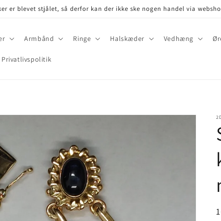
er er blevet stjålet, så derfor kan der ikke ske nogen handel via websh
er
Armbånd
Ringe
Halskæder
Vedhæng
Ør
Privatlivspolitik
2
P
1