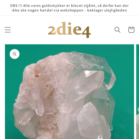
Skip to
OBS !!! Alle vores guldsmykker er blevet stjålet, så derfor kan der
content
ikke ske nogen handel via webshoppen - beklager ulejligheden
Cart
Skip to
product
information
Open
media