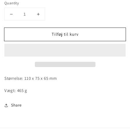
Quantity
Decrease
Increase
quantity
quantity
for
for
Tilføj til kurv
Quartz
Quartz
cluster
cluster
Størrelse: 110 x 75 x 65 mm
Vægt: 465 g
Share