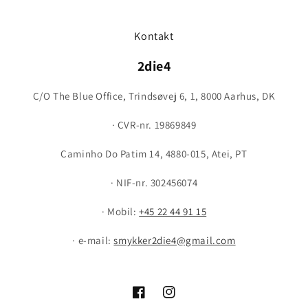
Kontakt
2die4
C/O The Blue Office, Trindsøvej 6, 1, 8000 Aarhus, DK
· CVR-nr. 19869849
Caminho Do Patim 14, 4880-015, Atei, PT
· NIF-nr. 302456074
· Mobil:
+45 22 44 91 15
· e-mail:
smykker2die4@gmail.com
Facebook
Instagram