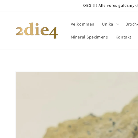
Skip to
OBS !!! Alle vores guldsmykk
content
Velkommen
Unika
Broch
Mineral Specimens
Kontakt
Skip to
product
information