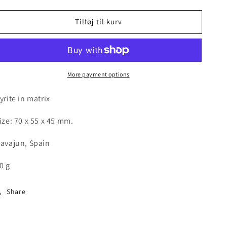
quantity
quantity
for
for
Tilføj til kurv
Pyrite
Pyrite
in
in
matrix
matrix
More payment options
yrite in matrix
ize: 70 x 55 x 45 mm.
avajun, Spain
0 g
Share