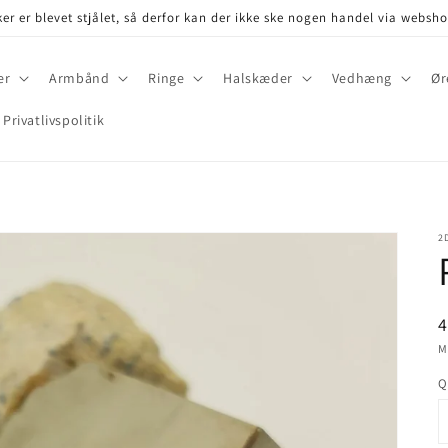
er er blevet stjålet, så derfor kan der ikke ske nogen handel via websh
er
Armbånd
Ringe
Halskæder
Vedhæng
Ør
Privatlivspolitik
2
P
4
M
Q