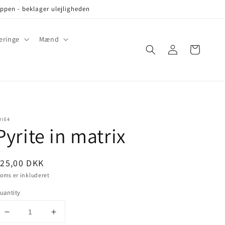
oppen - beklager ulejligheden
eringe
Mænd
Log
Cart
in
DIE4
Pyrite in matrix
ris
25,00 DKK
oms er inkluderet
uantity
Decrease
Increase