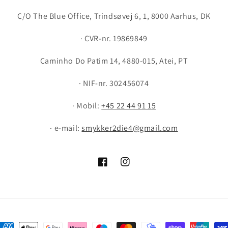
C/O The Blue Office, Trindsøvej 6, 1, 8000 Aarhus, DK
· CVR-nr. 19869849
Caminho Do Patim 14, 4880-015, Atei, PT
· NIF-nr. 302456074
· Mobil:
+45 22 44 91 15
· e-mail:
smykker2die4@gmail.com
Facebook
Instagram