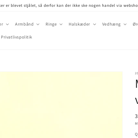
er er blevet stjålet, så derfor kan der ikke ske nogen handel via websh
er
Armbånd
Ringe
Halskæder
Vedhæng
Ør
Privatlivspolitik
2
P
3
M
Q