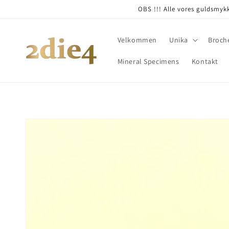
Skip to
OBS !!! Alle vores guldsmykk
content
Velkommen
Unika
Broch
Mineral Specimens
Kontakt
Skip to
product
information