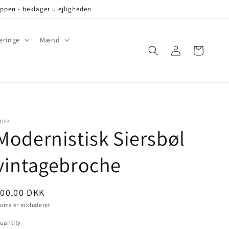
oppen - beklager ulejligheden
eringe
Mænd
Log
Cart
in
DIE4
Modernistisk Siersbøl
vintagebroche
ris
00,00 DKK
oms er inkluderet
uantity