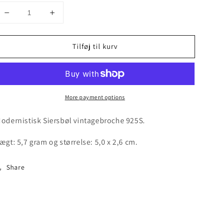
Decrease
Increase
quantity
quantity
for
for
Tilføj til kurv
Modernistisk
Modernistisk
Siersbøl
Siersbøl
vintagebroche
vintagebroche
More payment options
odernistisk Siersbøl vintagebroche 925S.
ægt: 5,7 gram og størrelse: 5,0 x 2,6 cm.
Share