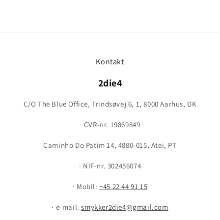
Kontakt
2die4
C/O The Blue Office, Trindsøvej 6, 1, 8000 Aarhus, DK
· CVR-nr. 19869849
Caminho Do Patim 14, 4880-015, Atei, PT
· NIF-nr. 302456074
· Mobil:
+45 22 44 91 15
· e-mail:
smykker2die4@gmail.com