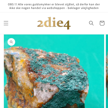
Skip to
OBS !!! Alle vores guldsmykker er blevet stjålet, så derfor kan der
content
ikke ske nogen handel via webshoppen - beklager ulejligheden
Cart
Skip to
product
information
Open
media