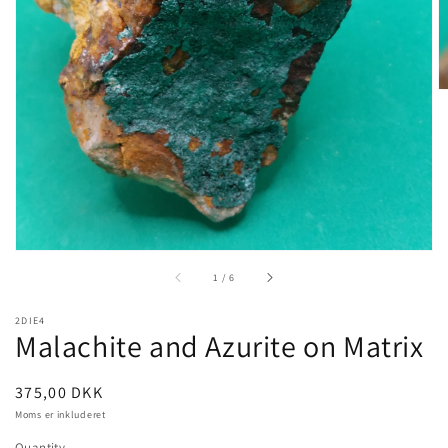
1
in
gallery
view
of
1
/
6
2DIE4
Malachite and Azurite on Matrix
Pris
375,00 DKK
Moms er inkluderet
Quantity