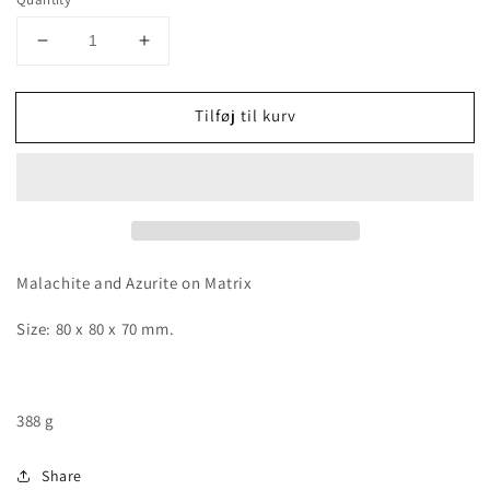
Decrease
Increase
quantity
quantity
for
for
Tilføj til kurv
Malachite
Malachite
and
and
Azurite
Azurite
on
on
Matrix
Matrix
Malachite and Azurite on Matrix
Size: 80 x 80 x 70 mm.
388 g
Share