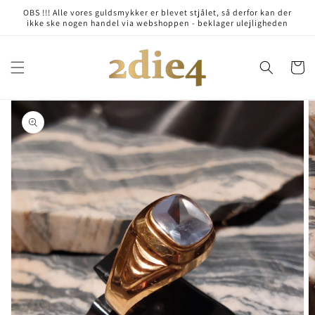
Skip to
OBS !!! Alle vores guldsmykker er blevet stjålet, så derfor kan der
content
ikke ske nogen handel via webshoppen - beklager ulejligheden
Cart
Skip to
product
information
Open
media
1
in