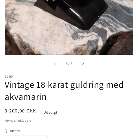
gallery
view
of
1
/
5
2DIE4
Vintage 18 karat guldring med
akvamarin
Pris
3.200,00 DKK
Udsolgt
Moms er inkluderet
Quantity