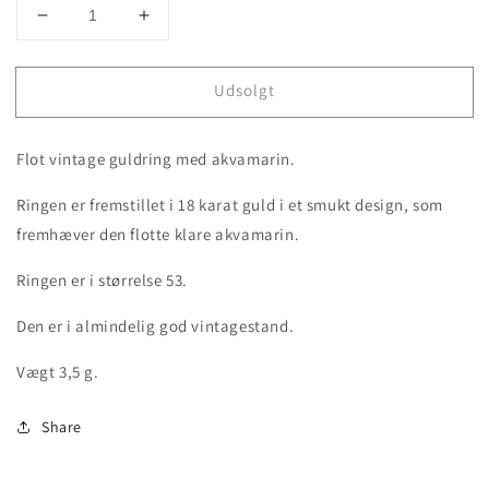
Decrease
Increase
quantity
quantity
for
for
Udsolgt
Vintage
Vintage
18
18
karat
karat
Flot vintage guldring med akvamarin.
guldring
guldring
med
med
Ringen er fremstillet i 18 karat guld i et smukt design, som
akvamarin
akvamarin
fremhæver den flotte klare akvamarin.
Ringen er i størrelse 53.
Den er i almindelig god vintagestand.
Vægt 3,5 g.
Share