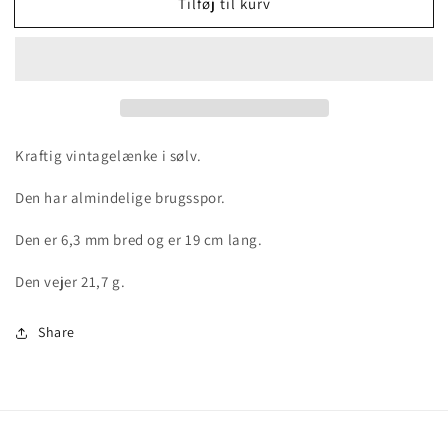
Tilføj til kurv
Kraftig
Kraftig
vintage
vintage
&quot;Anker
&quot;Anker
Facet&quot;
Facet&quot;
armlænke
armlænke
i
i
sølv
sølv
Kraftig vintagelænke i sølv.
Den har almindelige brugsspor.
Den er 6,3 mm bred og er 19 cm lang.
Den vejer 21,7 g.
Share