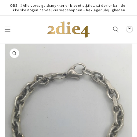
Skip to
OBS !!! Alle vores guldsmykker er blevet stjålet, så derfor kan der
content
ikke ske nogen handel via webshoppen - beklager ulejligheden
Cart
Skip to
product
information
Open
media
1
in
gallery