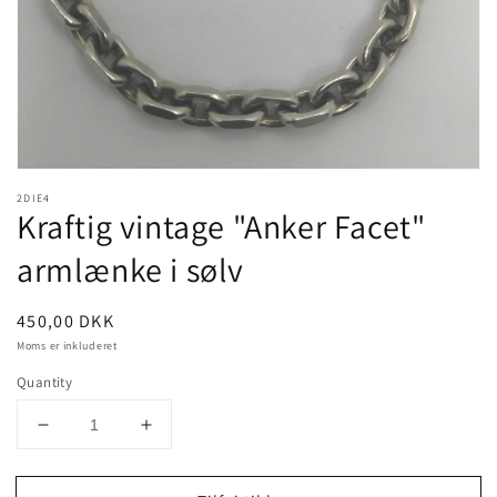
view
2DIE4
Kraftig vintage "Anker Facet"
armlænke i sølv
Pris
450,00 DKK
Moms er inkluderet
Quantity
Decrease
Increase
quantity
quantity
for
for