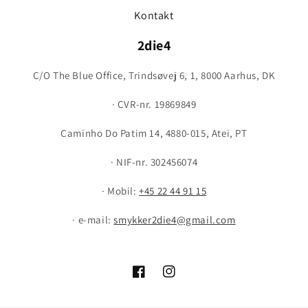
Kontakt
2die4
C/O The Blue Office, Trindsøvej 6, 1, 8000 Aarhus, DK
· CVR-nr. 19869849
Caminho Do Patim 14, 4880-015, Atei, PT
· NIF-nr. 302456074
· Mobil:
+45 22 44 91 15
· e-mail:
smykker2die4@gmail.com
Facebook
Instagram