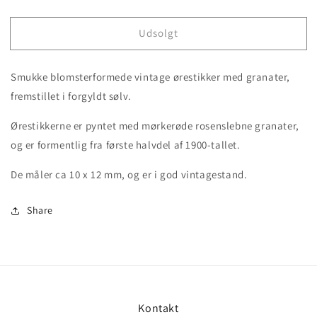
quantity
quantity
for
for
Udsolgt
Vintage
Vintage
ørestikker
ørestikker
m/granater
m/granater
Smukke blomsterformede vintage ørestikker med granater,
fremstillet i forgyldt sølv.
Ørestikkerne er pyntet med mørkerøde rosenslebne granater,
og er formentlig fra første halvdel af 1900-tallet.
De måler ca 10 x 12 mm, og er i god vintagestand.
Share
Kontakt