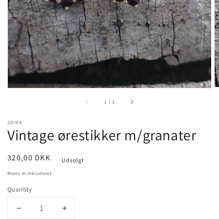
gallery
view
of
1
/
3
2DIE4
Vintage ørestikker m/granater
Pris
320,00 DKK
Udsolgt
Moms er inkluderet
Quantity
Decrease
Increase