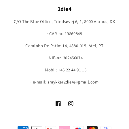
2die4
C/O The Blue Office, Trindsøvej 6, 1, 8000 Aarhus, DK
· CVR-nr. 19869849
Caminho Do Patim 14, 4880-015, Atei, PT
· NIF-nr. 302456074
· Mobil:
+45 22 44 91 15
· e-mail:
smykker2die4@gmail.com
Facebook
Instagram
Payment