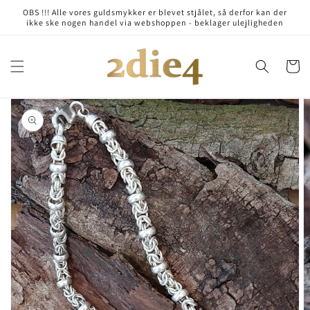
Skip to
OBS !!! Alle vores guldsmykker er blevet stjålet, så derfor kan der
content
ikke ske nogen handel via webshoppen - beklager ulejligheden
Cart
Skip to
product
information