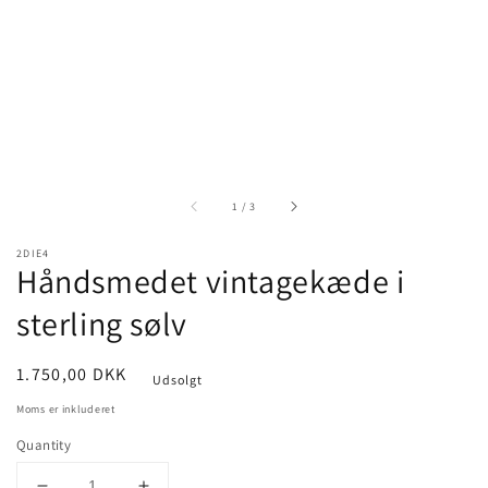
of
1
/
3
2DIE4
Håndsmedet vintagekæde i
sterling sølv
Pris
1.750,00 DKK
Udsolgt
Moms er inkluderet
Quantity