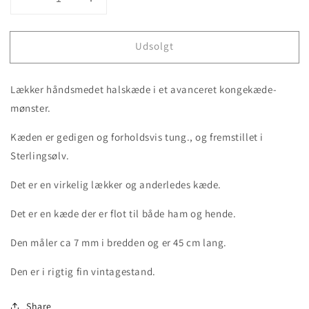
Decrease
Increase
quantity
quantity
for
for
Udsolgt
Håndsmedet
Håndsmedet
vintagekæde
vintagekæde
i
i
Lækker håndsmedet halskæde i et avanceret kongekæde-
sterling
sterling
sølv
sølv
mønster.
Kæden er gedigen og forholdsvis tung., og fremstillet i
Sterlingsølv.
Det er en virkelig lækker og anderledes kæde.
Det er en kæde der er flot til både ham og hende.
Den måler ca 7 mm i bredden og er 45 cm lang.
Den er i rigtig fin vintagestand.
Share