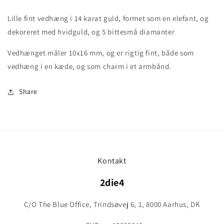
elefant
elefant
Lille fint vedhæng i 14 karat guld, formet som en elefant, og
dekoreret med hvidguld, og 5 bittesmå diamanter
Vedhænget måler 10x16 mm, og er rigtig fint, både som
vedhæng i en kæde, og som charm i et armbånd.
Share
Kontakt
2die4
C/O The Blue Office, Trindsøvej 6, 1, 8000 Aarhus, DK