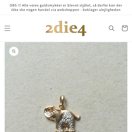
Skip to
OBS !!! Alle vores guldsmykker er blevet stjålet, så derfor kan der
content
ikke ske nogen handel via webshoppen - beklager ulejligheden
Cart
Skip to
product
information
Open
media
1
in
gallery