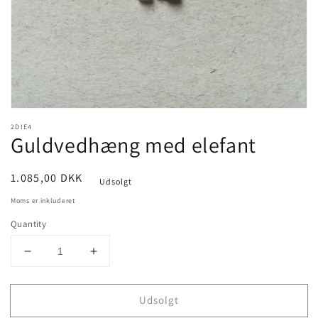
view
2DIE4
Guldvedhæng med elefant
Pris
1.085,00 DKK
Udsolgt
Moms er inkluderet
Quantity
Decrease
Increase
quantity
quantity
for
for
Udsolgt
Guldvedhæng
Guldvedhæng
med
med