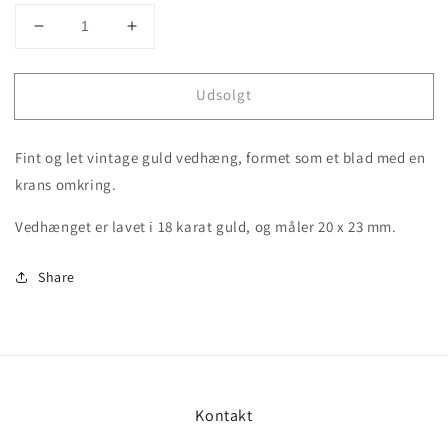
Decrease
Increase
quantity
quantity
for
for
Udsolgt
Guldvedhæng
Guldvedhæng
med
med
blad,
blad,
Fint og let vintage guld vedhæng, formet som et blad med en
vintage
vintage
18
18
krans omkring.
kt
kt
Vedhænget er lavet i 18 karat guld, og måler 20 x 23 mm.
Share
Kontakt