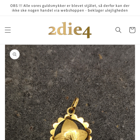
Skip to
OBS !!! Alle vores guldsmykker er blevet stjålet, så derfor kan der
content
ikke ske nogen handel via webshoppen - beklager ulejligheden
Cart
Skip to
product
information
Open
media