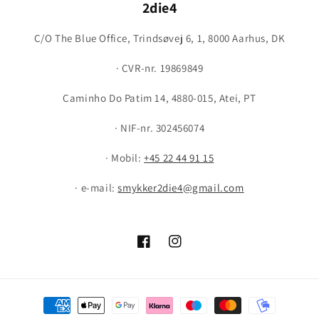
2die4
C/O The Blue Office, Trindsøvej 6, 1, 8000 Aarhus, DK
· CVR-nr. 19869849
Caminho Do Patim 14, 4880-015, Atei, PT
· NIF-nr. 302456074
· Mobil:
+45 22 44 91 15
· e-mail:
smykker2die4@gmail.com
Facebook
Instagram
Payment
methods