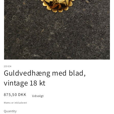
1
in
gallery
view
2DIE4
Guldvedhæng med blad,
vintage 18 kt
Pris
875,50 DKK
Udsolgt
Moms er inkluderet
Quantity