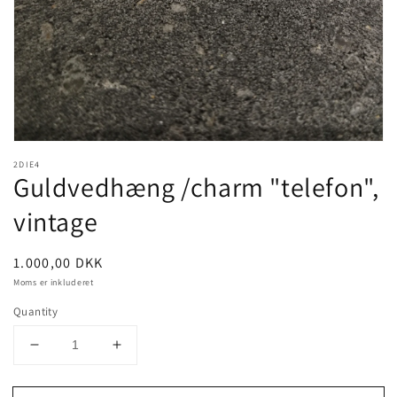
view
2DIE4
Guldvedhæng /charm "telefon",
vintage
Pris
1.000,00 DKK
Moms er inkluderet
Quantity
Decrease
Increase
quantity
quantity
for
for