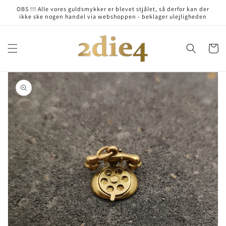
Skip to
OBS !!! Alle vores guldsmykker er blevet stjålet, så derfor kan der
content
ikke ske nogen handel via webshoppen - beklager ulejligheden
Cart
Skip to
product
information
Open
media
1
in
gallery