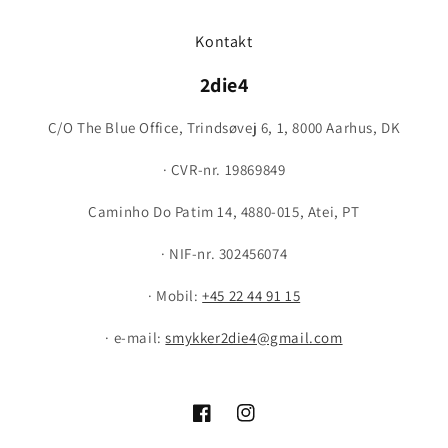
Kontakt
2die4
C/O The Blue Office, Trindsøvej 6, 1, 8000 Aarhus, DK
· CVR-nr. 19869849
Caminho Do Patim 14, 4880-015, Atei, PT
· NIF-nr. 302456074
· Mobil:
+45 22 44 91 15
· e-mail:
smykker2die4@gmail.com
Facebook
Instagram