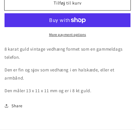
Tilføj til kurv
Guldvedhæng
Guldvedhæng
/charm
/charm
&quot;telefon&quot;,
&quot;telefon&quot;,
vintage
vintage
More payment options
8 karat guld vintage vedhæng formet som en gammeldags
telefon.
Den er fin og sjov som vedhæng i en halskæde, eller et
armbånd.
Den måler 13 x 11 x 11 mm og er i 8 kt guld.
Share