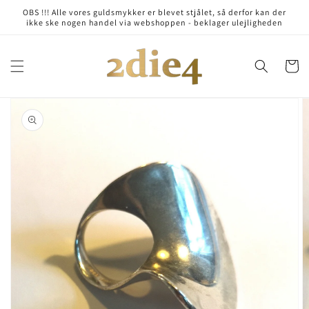
Skip to
OBS !!! Alle vores guldsmykker er blevet stjålet, så derfor kan der
content
ikke ske nogen handel via webshoppen - beklager ulejligheden
Cart
Skip to
product
information
Open
media
1
in
gallery