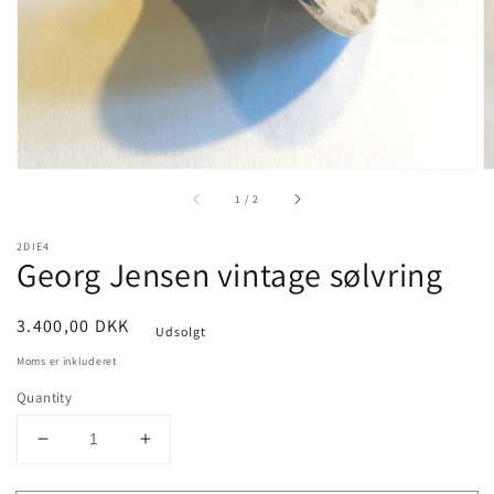
view
of
1
/
2
2DIE4
Georg Jensen vintage sølvring
Pris
3.400,00 DKK
Udsolgt
Moms er inkluderet
Quantity
Decrease
Increase
quantity
quantity