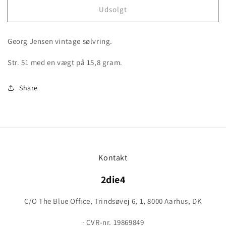
for
for
Udsolgt
Georg
Georg
Jensen
Jensen
vintage
vintage
Georg Jensen vintage sølvring.
sølvring
sølvring
Str. 51 med en vægt på 15,8 gram.
Share
Kontakt
2die4
C/O The Blue Office, Trindsøvej 6, 1, 8000 Aarhus, DK
· CVR-nr. 19869849