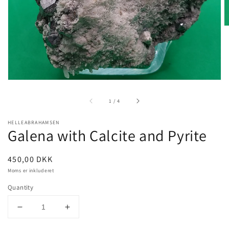
view
of
1
/
4
HELLEABRAHAMSEN
Galena with Calcite and Pyrite
Pris
450,00 DKK
Moms er inkluderet
Quantity
Decrease
Increase
quantity
quantity