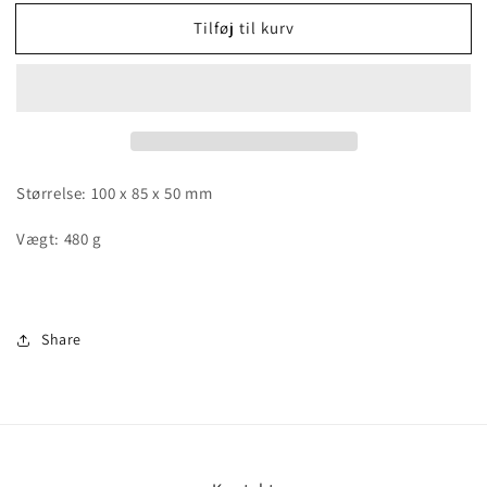
for
for
Tilføj til kurv
Galena
Galena
with
with
Calcite
Calcite
and
and
Pyrite
Pyrite
Størrelse: 100 x 85 x 50 mm
Vægt: 480 g
Share