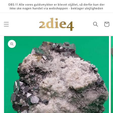
Skip to
OBS !!! Alle vores guldsmykker er blevet stjålet, så derfor kan der
content
ikke ske nogen handel via webshoppen - beklager ulejligheden
Cart
Skip to
product
information
Open
media
1
in
gallery