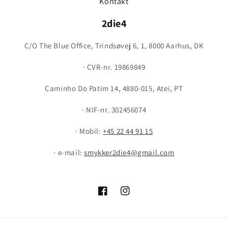
Kontakt
2die4
C/O The Blue Office, Trindsøvej 6, 1, 8000 Aarhus, DK
· CVR-nr. 19869849
Caminho Do Patim 14, 4880-015, Atei, PT
· NIF-nr. 302456074
· Mobil:
+45 22 44 91 15
· e-mail:
smykker2die4@gmail.com
Facebook
Instagram