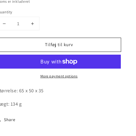
oms er inkluderet
uantity
Decrease
Increase
quantity
quantity
for
for
Tilføj til kurv
Fluorit
Fluorit
m/
m/
kvarts
kvarts
og
og
dolimit
dolimit
More payment options
...
...
Fluorite,
Fluorite,
quartz
quartz
tørrelse: 65 x 50 x 35
and
and
dolomite
dolomite
ægt: 134 g
Share