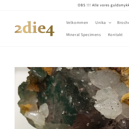
Skip to
OBS !!! Alle vores guldsmykk
content
Velkommen
Unika
Broch
Mineral Specimens
Kontakt
Skip to
product
information