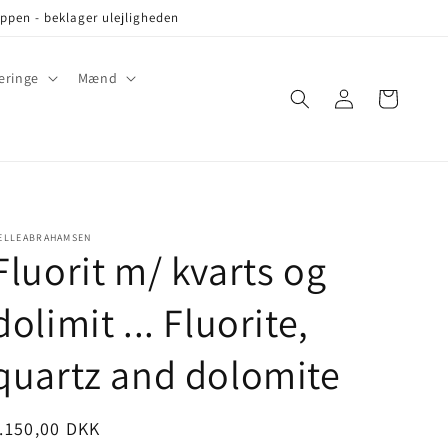
oppen - beklager ulejligheden
eringe
Mænd
Log
Cart
in
ELLEABRAHAMSEN
Fluorit m/ kvarts og
dolimit ... Fluorite,
quartz and dolomite
ris
.150,00 DKK