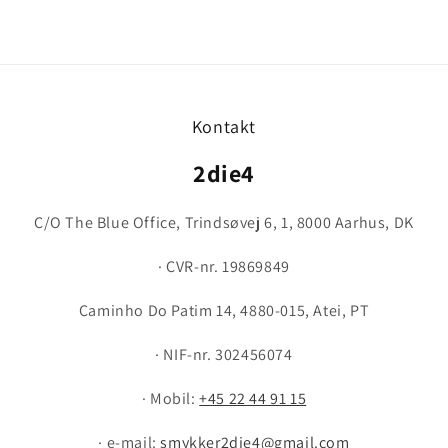
Kontakt
2die4
C/O The Blue Office, Trindsøvej 6, 1, 8000 Aarhus, DK
· CVR-nr. 19869849
Caminho Do Patim 14, 4880-015, Atei, PT
· NIF-nr. 302456074
· Mobil:
+45 22 44 91 15
· e-mail:
smykker2die4@gmail.com