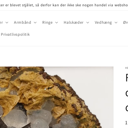
er er blevet stjålet, så derfor kan der ikke ske nogen handel via websh
er
Armbånd
Ringe
Halskæder
Vedhæng
Ør
Privatlivspolitik
H
P
1